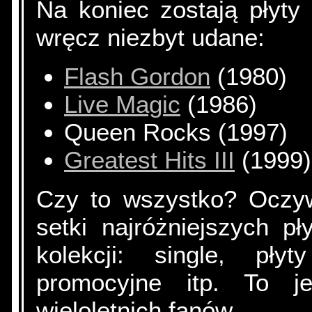
Na koniec zostają płyty
wręcz niezbyt udane:
Flash Gordon
(1980)
Live Magic
(1986)
Queen Rocks (1997)
Greatest Hits III
(1999)
Czy to wszystko? Oczywi
setki najróżniejszych p
kolekcji: single, płyt
promocyjne itp. To j
wieloletnich fanów.