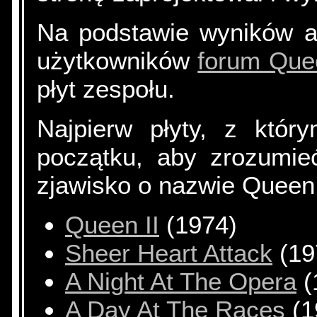
Na podstawie wyników a
użytkowników
forum Que
płyt zespołu.
Najpierw płyty, z któr
początku, aby zrozumie
zjawisko o nazwie Queen
Queen II
(1974)
Sheer Heart Attack
(19
A Night At The Opera
(
A Day At The Races
(1