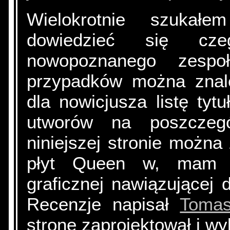
Wielokrotnie szukał
dowiedzieć się cz
nowopoznanego zespo
przypadków można znale
dla nowicjusza listę tytu
utworów na poszczegó
niniejszej stronie można
płyt Queen w, mam na
graficznej nawiązującej
Recenzje napisał
Tomas
stronę zaprojektował i w